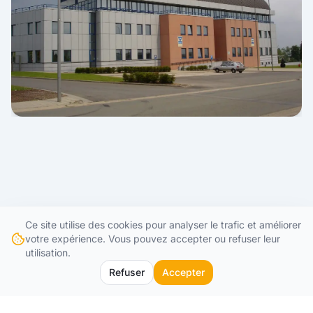
ETAPE 2
Ce site utilise des cookies pour analyser le trafic et améliorer
Réalisation du projet
votre expérience. Vous pouvez accepter ou refuser leur
utilisation.
Refuser
Accepter
Une fois la commande passée, nous entamons
la phase de réalisation de votre projet. Nos