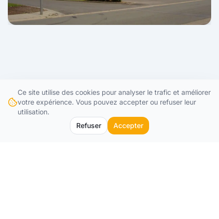
Ce site utilise des cookies pour analyser le trafic et améliorer
STAP 2
votre expérience. Vous pouvez accepter ou refuser leur
Realisatie van het project
utilisation.
Refuser
Accepter
Zodra de bestelling is geplaatst, starten we met
de realisatiefase van uw project. Onze
projectmanagers en werfleiders zorgen voor de
technische opvolging hiervan.